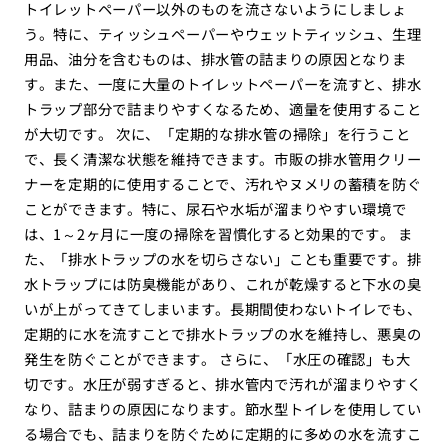
トイレットペーパー以外のものを流さないようにしましょ
う。特に、ティッシュペーパーやウェットティッシュ、生理
用品、油分を含むものは、排水管の詰まりの原因となりま
す。また、一度に大量のトイレットペーパーを流すと、排水
トラップ部分で詰まりやすくなるため、適量を使用すること
が大切です。 次に、「定期的な排水管の掃除」を行うこと
で、長く清潔な状態を維持できます。市販の排水管用クリー
ナーを定期的に使用することで、汚れやヌメリの蓄積を防ぐ
ことができます。特に、尿石や水垢が溜まりやすい環境で
は、1～2ヶ月に一度の掃除を習慣化すると効果的です。 ま
た、「排水トラップの水を切らさない」ことも重要です。排
水トラップには防臭機能があり、これが乾燥すると下水の臭
いが上がってきてしまいます。長期間使わないトイレでも、
定期的に水を流すことで排水トラップの水を維持し、悪臭の
発生を防ぐことができます。 さらに、「水圧の確認」も大
切です。水圧が弱すぎると、排水管内で汚れが溜まりやすく
なり、詰まりの原因になります。節水型トイレを使用してい
る場合でも、詰まりを防ぐために定期的に多めの水を流すこ