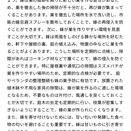
め、巣を撤去した後の掃除が不十分だと、再び蜂が集まって
くることがあります。巣を撤去した場所を水で洗い流し、市
販の蜂忌避スプレーを散布しておくことで、蜂の再侵入を防
ぐことができます。 次に、蜂が巣を作りやすい環境を見直
すことが大切です。蜂は雨風をしのげる静かな場所を好むた
め、軒下や屋根の裏、庭の植え込み、物置の中などに巣を作
ることがよくあります。こうした場所を定期的に点検し、隙
間があればコーキング材などで塞ぐことで、蜂の侵入を防ぐ
ことができます。特に屋根裏や通気口の隙間はスズメバチが
巣を作りやすい場所のため、定期的な点検が必要です。 庭
やベランダの整理整頓も蜂の巣予防に有効です。放置された
植木鉢や不用な家具の隙間は、蜂が巣を作るのに適した環境
となるため、不要なものは片付け、風通しを良くしておくこ
とが大切です。庭木の剪定も定期的に行い、枝葉が密集しす
ぎないようにすることで、蜂の巣が作られにくくなります。
また、蜂を寄せ付けないためには、甘い匂いや発酵した食べ
物の匂いを避けることも重要です。蜂は甘いものに引き寄せ